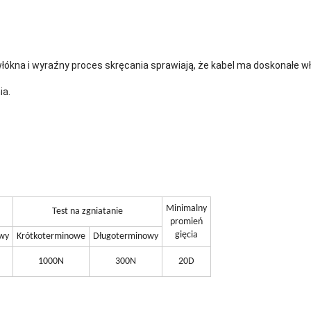
 włókna i wyraźny proces skręcania sprawiają, że kabel ma doskonałe
ia.
Minimalny
Test na zgniatanie
promień
gięcia
wy
Krótkoterminowe
Długoterminowy
1000N
300N
20D