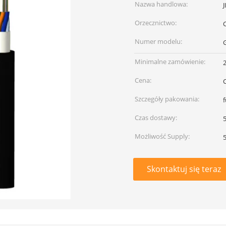
Nazwa handlowa:
Orzecznictwo:
Numer modelu:
Minimalne zamówienie:
Cena:
Szczegóły pakowania:
Czas dostawy:
5
Możliwość Supply:
Skontaktuj się teraz