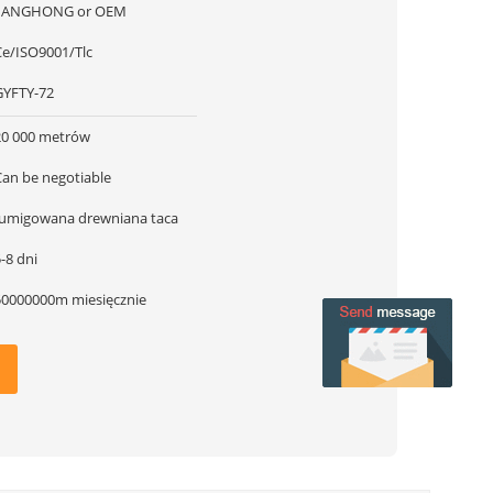
JIANGHONG or OEM
Ce/ISO9001/Tlc
GYFTY-72
20 000 metrów
Can be negotiable
fumigowana drewniana taca
-8 dni
50000000m miesięcznie