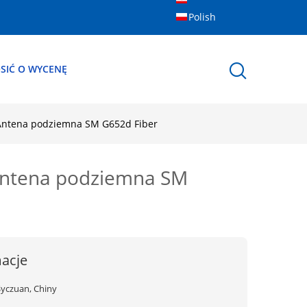
Polish
SIĆ O WYCENĘ
Antena podziemna SM G652d Fiber
Antena podziemna SM
acje
Syczuan, Chiny