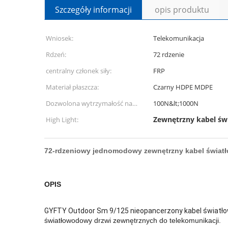
Szczegóły informacji
opis produktu
Wniosek:
Telekomunikacja
Rdzeń:
72 rdzenie
centralny członek siły:
FRP
Materiał płaszcza:
Czarny HDPE MDPE
Dozwolona wytrzymałość na
100N&lt;1000N
rozciąganie:
Zewnętrzny kabel ś
High Light:
72-rdzeniowy jednomodowy zewnętrzny kabel świat
OPIS
GYFTY Outdoor Sm 9/125 nieopancerzony kabel światł
światłowodowy drzwi zewnętrznych do telekomunikacji.