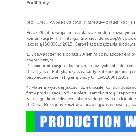
Profil firmy
SICHUAN JIANGHONG CABLE MANUFACTURE CO., LTD, zost
Przez 26 lat rozwoju firma stała się zmodernizowanym prz
komunikacji FTTH i inteligentnej sieci domowej.
W oparciu
jakością ISO9001: 2015. Certyfikat zarządzania środow
1. Doświadczenie: z ponad 20-letnim doświadczeniem pro
zagranicznym.
2. Linia produkcyjna: dostarczanie różnych kabli do sieci 
3. Certyfikat: Fabryka uzyskała certyfikat zarządzania 
bezpieczeństwem i higieną pracy OHSAS18001:2007
4. Materiał wysokiej jakości: dzięki ścisłej kontroli dost
firmy produkującej włókna.oferuj samokontrolę i raport z t
5. Usługa: kompleksowa usługa w dogodnym dla klienta m
6. Cena: Rozsądny koszt w oparciu o gwarantowaną jako