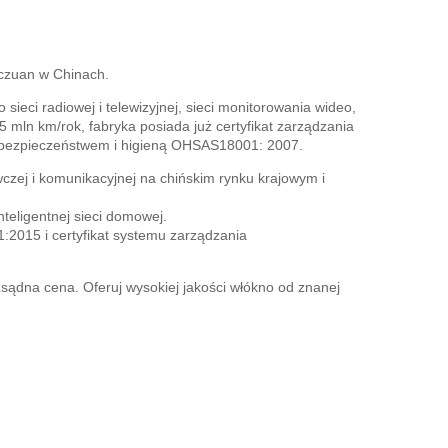
czuan w Chinach.
ieci radiowej i telewizyjnej, sieci monitorowania wideo,
mln km/rok, fabryka posiada już certyfikat zarządzania
a bezpieczeństwem i higieną OHSAS18001: 2007.
zej i komunikacyjnej na chińskim rynku krajowym i
nteligentnej sieci domowej.
:2015 i certyfikat systemu zarządzania
 rozsądna cena. Oferuj wysokiej jakości włókno od znanej