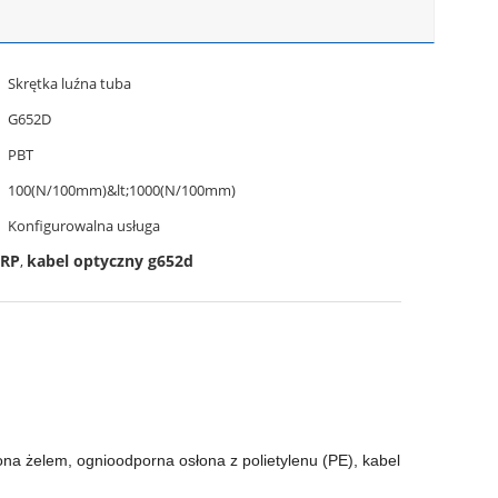
Skrętka luźna tuba
G652D
PBT
100(N/100mm)&lt;1000(N/100mm)
Konfigurowalna usługa
FRP
kabel optyczny g652d
,
na żelem, ognioodporna osłona z polietylenu (PE), kabel