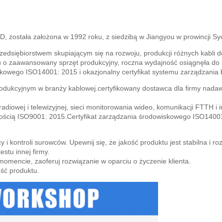
ała założona w 1992 roku, z siedzibą w Jiangyou w prowincji Sy
edsiębiorstwem skupiającym się na rozwoju, produkcji różnych kabli do s
 o zaawansowany sprzęt produkcyjny, roczna wydajność osiągnęła do 5 
iskowego ISO14001: 2015 i okazjonalny certyfikat systemu zarządzani
dukcyjnym w branży kablowej.certyfikowany dostawca dla firmy nadawc
radiowej i telewizyjnej, sieci monitorowania wideo, komunikacji FTTH i i
jakością ISO9001: 2015.Certyfikat zarządzania środowiskowego ISO14001
awcy i kontroli surowców. Upewnij się, że jakość produktu jest stabilna i
estu innej firmy.
omencie, zaoferuj rozwiązanie w oparciu o życzenie klienta.
ść produktu.