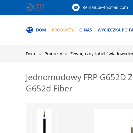
Reinaluo@foxmail.com
DOM
PRODUKTY
O NAS
WYCIECZKA PO F
Dom
Produkty
Zewnętrzny kabel światłowodo
Jednomodowy FRP G652D Ze
G652d Fiber