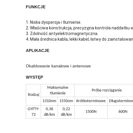
FUNKCJE
1. Niska dyspersja i tłumienie.
2. Właściwa konstrukcja, precyzyjna kontrola naddatku
3. Zdolność antyelektromagnetyczna.
4. Mała średnica kabla, lekki kabel, łatwy do zainstalowan
APLIKACJE
Okablowanie kanałowe i antenowe
WYSTĘP
Maksymalne
Próba rozciągania
tłumienie
Rodzaj
1310nm
1550nm
Krótkoterminowe
Długotermino
GYFTY-
0,36
0,22
1500N
600N
72
dB/km
dB/km