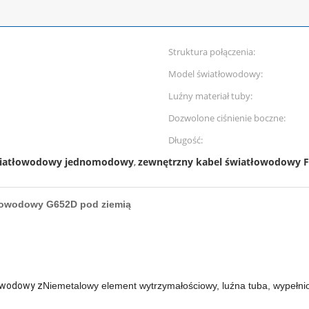
Struktura połączenia:
Model światłowodowy:
Luźny materiał tuby:
Dozwolone ciśnienie boczne:
Długość:
wiatłowodowy jednomodowy
zewnętrzny kabel światłowodowy 
,
łowodowy G652D pod ziemią
owodowy z
Niemetalowy element wytrzymałościowy, luźna tuba, wypełnio