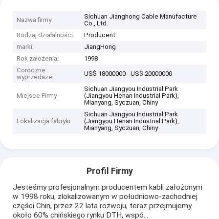
Sichuan Jianghong Cable Manufacture
Nazwa firmy
Co., Ltd.
Rodzaj działalności:
Producent
marki:
JiangHong
Rok założenia:
1998
Coroczne
US$ 18000000 - US$ 20000000
wyprzedaże:
Sichuan Jiangyou Industrial Park
Miejsce Firmy
(Jiangyou Henan Industrial Park),
Mianyang, Syczuan, Chiny
Sichuan Jiangyou Industrial Park
Lokalizacja fabryki
(Jiangyou Henan Industrial Park),
Mianyang, Syczuan, Chiny
Profil Firmy
Jesteśmy profesjonalnym producentem kabli założonym
w 1998 roku, zlokalizowanym w południowo-zachodniej
części Chin, przez 22 lata rozwoju, teraz przejmujemy
około 60% chińskiego rynku DTH, wspó...