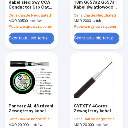
Kabel sieciowy CCA
10m G657a2 G657a1
Wycieczka po fabryce
Conductor Utp Cat5e
Kabel światłowodowy
4pr 24awg Kabel
Lc do Lc Kabel
Cena:
Can Be Negotiated
Cena:
Can Be Negotiated
sieciowy 305 m
światłowodowy
Kontrola jakości
MOQ:
30500 metrów
MOQ:
2000 sztuk
jednomodowy Duplex
Fiber Jumper
Pobierz najnowszą cenę
Pobierz najnowszą cenę
Skontaktuj się z nami
Skontaktuj się teraz
Skontaktuj się teraz
Poprosić o wycenę
Zewnętrzny kabel światłowodowy
Samonośny kabel światłowodowy
Wewnętrzny kabel upuszczający FTTH
Pancerz AL 48 rdzeni
GYFXTY 4Cores
Zewnętrzny kabel upuszczający FTTH
Zewnętrzny kabel
Zewnętrzny kabel
światłowodowy Anti
światłowodowy FRP
Kabel krosowy FTTH
Cena:
Can be negotiable
Cena:
Can be negotiable
Rodent GYTA53 Linka
Siła członka Kabel
MOQ:
20 000 metrów
MOQ:
20 000 metrów
przeciw gryzoniom