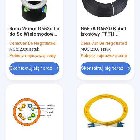
3mm 25mm G652d Lc
G657A G652D Kabel
do Sc Wielomodowy
krosowy FTTH
dupleksowy kabel
Światłowodowy kabel
Cena:
Can Be Negotiated
Cena:
Can Be Negotiated
światłowodowy Sc
krosowy APC Sc
MOQ:
2000 sztuk
MOQ:
2000 sztuk
Upc
Pobierz najnowszą cenę
Pobierz najnowszą cenę
Skontaktuj się teraz
Skontaktuj się teraz
Dom
Produkty
O nas