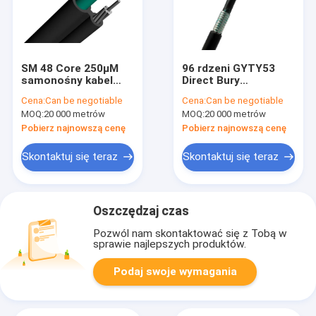
SM 48 Core 250µM
96 rdzeni GYTY53
samonośny kabel
Direct Bury
światłowodowy
Opancerzony
Cena:
Can be negotiable
Cena:
Can be negotiable
GYTC8S 200M Span
zewnętrzny
MOQ:
20 000 metrów
MOQ:
20 000 metrów
wodoodporny kabel
światłowodowy
Pobierz najnowszą cenę
Pobierz najnowszą cenę
Podwójny PE
Skontaktuj się teraz
Skontaktuj się teraz
Oszczędzaj czas
Pozwól nam skontaktować się z Tobą w
sprawie najlepszych produktów.
Podaj swoje wymagania