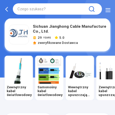
Sichuan Jianghong Cable Manufacture
Co., Ltd.
29
5.0
YEARS
zweryfikowane Dostawca
Zewnętrzny
Samonośny
Wewnętrzny
Zewnętrz
kabel
kabel
kabel
kabel
światłowodowy
światłowodowy
upuszczający
upuszcza
FTTH
FTTH