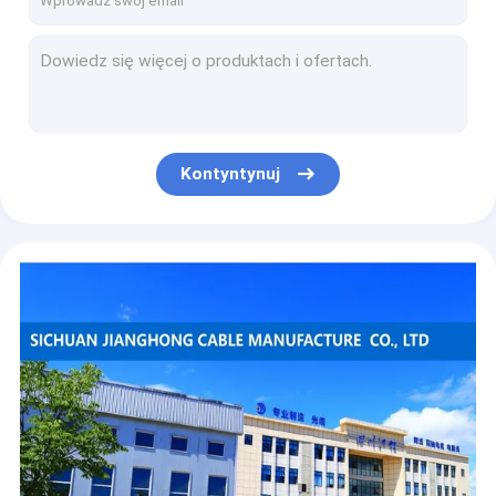
Kabel krosowy 10M SC APC Ftth Drop Sc Upc 10m 20m w trybie pojedynczym
CAT6 CCA Miedziany kabel UTP LAN Przewód komunikacyjny Fluke Test 1000ft
LSZH w osłonie 23 Awg Ethernet Utp 4 pary kabla Cat 6 Lan 305 m
1000ft CAT6 FTP UTP KABEL LAN Kabel sieciowy Fluke Test 305m LSZH Jacket
23AWG 4 pary KABEL LAN CAT6 Kabel sieciowy Fluke Test Kabel UTP FTP SFTP 1000 stóp
Kontyntynuj
4 skrętki CAT6 FTP LAN KABEL Ekranowany Ethernet 23AWG
1000ft Cat5 Ethernet Okablowanie sieciowe Ftp Fluke Test Sieć Ethernet
AWG23 CAT 6 Ethernet SFTP KABEL LAN CCA CU Fluke Test 305m LSZH Jacket
48 72 rdzenie Zewnętrzny kabel światłowodowy Aluminiowy pancerz przeciw gryzoniom GYTA33
CCA RG6 Miedziany kabel koncentryczny CCTV Fm Coax 75 Ohm Antena Systemy CATV Podwójna osłona Cu