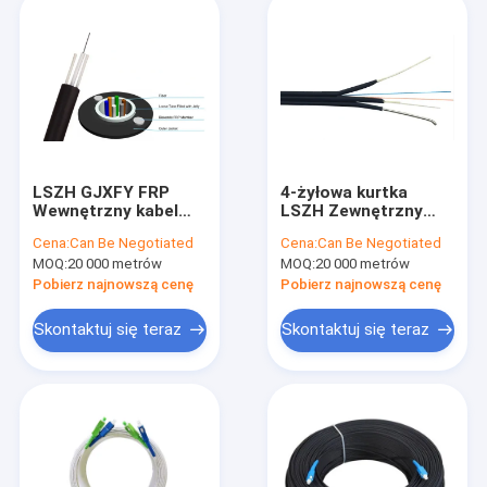
LSZH GJXFY FRP
4-żyłowa kurtka
Wewnętrzny kabel
LSZH Zewnętrzny
upuszczający FTTH
kabel upuszczający
Cena:
Can Be Negotiated
Cena:
Can Be Negotiated
2-rdzeniowy 4-
FTTH Jednomodowy
MOQ:
20 000 metrów
MOQ:
20 000 metrów
rdzeniowy 8-żyłowy
zbrojony włókno
kabel światłowodowy
Pobierz najnowszą cenę
Pobierz najnowszą cenę
Skontaktuj się teraz
Skontaktuj się teraz