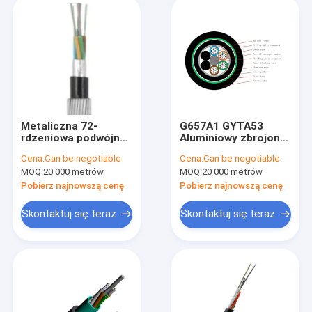
Metaliczna 72-
G657A1 GYTA53
rdzeniowa podwójna
Aluminiowy zbrojony
kurtka Zewnętrzny
jednomodowy
Cena:
Can be negotiable
Cena:
Can be negotiable
opancerzony kabel
zewnętrzny kabel
MOQ:
20 000 metrów
MOQ:
20 000 metrów
światłowodowy
światłowodowy 72
Aluminiowa zbroja
rdzeń
Pobierz najnowszą cenę
Pobierz najnowszą cenę
G657A
Skontaktuj się teraz
Skontaktuj się teraz