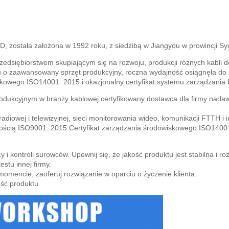
ała założona w 1992 roku, z siedzibą w Jiangyou w prowincji Sy
edsiębiorstwem skupiającym się na rozwoju, produkcji różnych kabli do s
 o zaawansowany sprzęt produkcyjny, roczna wydajność osiągnęła do 5 
iskowego ISO14001: 2015 i okazjonalny certyfikat systemu zarządzani
dukcyjnym w branży kablowej.certyfikowany dostawca dla firmy nadawc
radiowej i telewizyjnej, sieci monitorowania wideo, komunikacji FTTH i i
jakością ISO9001: 2015.Certyfikat zarządzania środowiskowego ISO14001
awcy i kontroli surowców. Upewnij się, że jakość produktu jest stabilna i
estu innej firmy.
omencie, zaoferuj rozwiązanie w oparciu o życzenie klienta.
ść produktu.