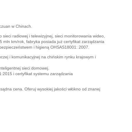
czuan w Chinach.
ieci radiowej i telewizyjnej, sieci monitorowania wideo,
mln km/rok, fabryka posiada już certyfikat zarządzania
a bezpieczeństwem i higieną OHSAS18001: 2007.
zej i komunikacyjnej na chińskim rynku krajowym i
nteligentnej sieci domowej.
:2015 i certyfikat systemu zarządzania
 rozsądna cena. Oferuj wysokiej jakości włókno od znanej