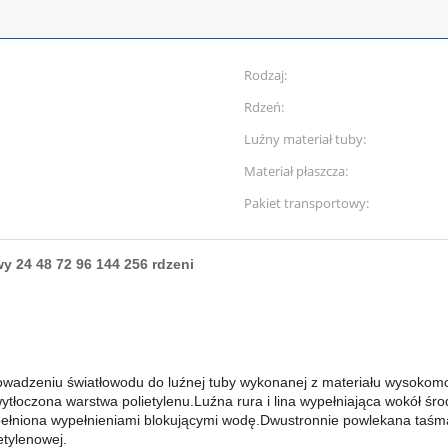
Rodzaj:
Rdzeń:
Luźny materiał tuby:
Materiał płaszcza:
Pakiet transportowy:
24 48 72 96 144 256 rdzeni
owadzeniu światłowodu do luźnej tuby wykonanej z materiału wysokom
oczona warstwa polietylenu.Luźna rura i lina wypełniająca wokół śro
wypełniona wypełnieniami blokującymi wodę.Dwustronnie powlekana ta
etylenowej.