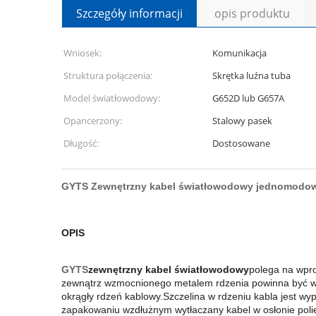
Szczegóły informacji
opis produktu
Wniosek:
Komunikacja
Struktura połączenia:
Skrętka luźna tuba
Model światłowodowy:
G652D lub G657A
Opancerzony:
Stalowy pasek
Długość:
Dostosowane
GYTS Zewnętrzny kabel światłowodowy jednomodowy 
OPIS
GYTS
zewnętrzny kabel światłowodowy
polega na wpr
zewnątrz wzmocnionego metalem rdzenia powinna być wytł
okrągły rdzeń kablowy.Szczelina w rdzeniu kabla jest 
zapakowaniu wzdłużnym wytłaczany kabel w osłonie poli