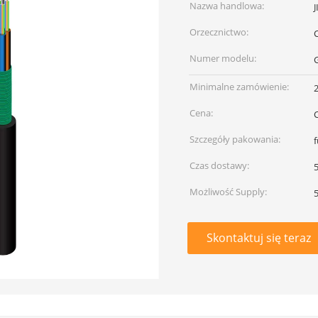
Nazwa handlowa:
Orzecznictwo:
Numer modelu:
Minimalne zamówienie:
Cena:
Szczegóły pakowania:
Czas dostawy:
5
Możliwość Supply:
Skontaktuj się teraz