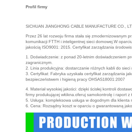
Profil firmy
SICHUAN JIANGHONG CABLE MANUFACTURE CO., LTD, zost
Przez 26 lat rozwoju firma stała się zmodernizowanym prz
komunikacji FTTH i inteligentnej sieci domowej.
W oparciu
jakością ISO9001: 2015. Certyfikat zarządzania środow
1. Doświadczenie: z ponad 20-letnim doświadczeniem pro
zagranicznym.
2. Linia produkcyjna: dostarczanie różnych kabli do sieci 
3. Certyfikat: Fabryka uzyskała certyfikat zarządzania 
bezpieczeństwem i higieną pracy OHSAS18001:2007
4. Materiał wysokiej jakości: dzięki ścisłej kontroli dost
firmy produkującej włókna.oferuj samokontrolę i raport z t
5. Usługa: kompleksowa usługa w dogodnym dla klienta m
6. Cena: Rozsądny koszt w oparciu o gwarantowaną jako