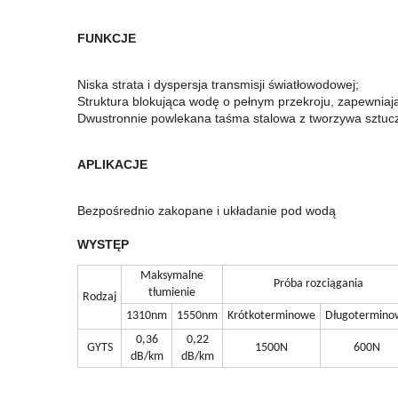
FUNKCJE
Niska strata i dyspersja transmisji światłowodowej;
Struktura blokująca wodę o pełnym przekroju, zapewniaj
Dwustronnie powlekana taśma stalowa z tworzywa sztucz
APLIKACJE
Bezpośrednio zakopane i układanie pod wodą
WYSTĘP
Maksymalne
Próba rozciągania
tłumienie
Rodzaj
1310nm
1550nm
Krótkoterminowe
Długotermino
0,36
0,22
GYTS
1500N
600N
dB/km
dB/km