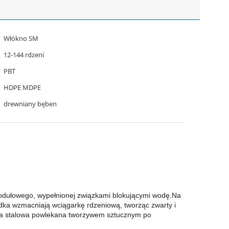
Włókno SM
12-144 rdzeni
PBT
HDPE MDPE
drewniany bęben
odułowego, wypełnionej związkami blokującymi wodę.Na
dka wzmacniają wciągarkę rdzeniową, tworząc zwarty i
śma stalowa powlekana tworzywem sztucznym po