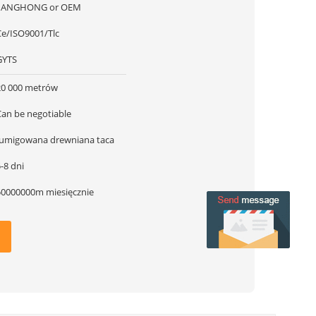
JIANGHONG or OEM
Ce/ISO9001/Tlc
GYTS
20 000 metrów
Can be negotiable
fumigowana drewniana taca
-8 dni
50000000m miesięcznie