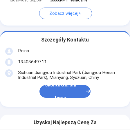
Możliwość Supply
50000KM miesięcznie
Zobacz więcej
Szczegóły Kontaktu
Reina
13408649711
Sichuan Jiangyou Industrial Park (Jiangyou Henan
Industrial Park), Mianyang, Syczuan, Chiny
Skontaktuj się
teraz
Uzyskaj Najlepszą Cenę Za