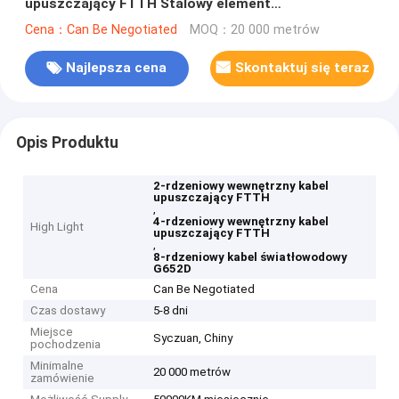
upuszczający FTTH Stalowy element
wytrzymałościowy Tryb pojedynczy
Cena：Can Be Negotiated
MOQ：20 000 metrów
Najlepsza cena
Skontaktuj się teraz
Opis Produktu
2-rdzeniowy wewnętrzny kabel
upuszczający FTTH
,
4-rdzeniowy wewnętrzny kabel
High Light
upuszczający FTTH
,
8-rdzeniowy kabel światłowodowy
G652D
Cena
Can Be Negotiated
Czas dostawy
5-8 dni
Miejsce
Syczuan, Chiny
pochodzenia
Minimalne
20 000 metrów
zamówienie