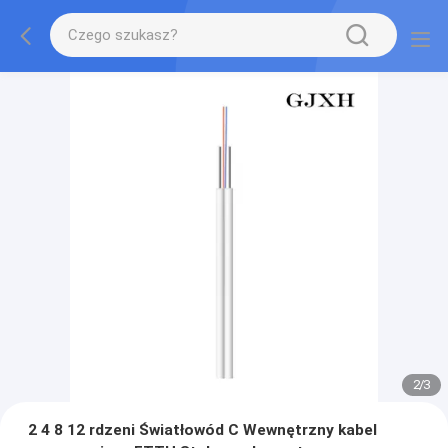
2
/
3
2 4 8 12 rdzeni Światłowód C Wewnętrzny kabel