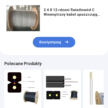
2 4 8 12 rdzeni Światłowód C
Wewnętrzny kabel upuszczający
FTTH Stalowy element
wytrzymałościowy Tryb
pojedynczy
Kontyntynuj
Polecane Produkty